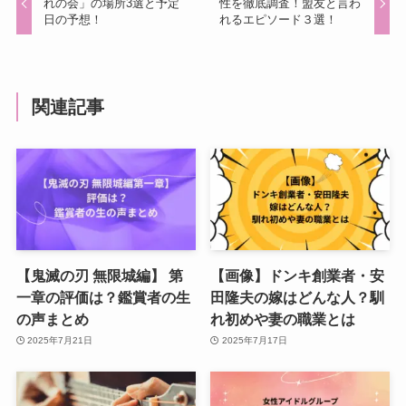
れの会」の場所3選と予定
性を徹底調査！盟友と言わ
日の予想！
れるエピソード３選！
関連記事
【鬼滅の刃 無限城編】 第
【画像】ドンキ創業者・安
一章の評価は？鑑賞者の生
田隆夫の嫁はどんな人？馴
の声まとめ
れ初めや妻の職業とは
2025年7月21日
2025年7月17日