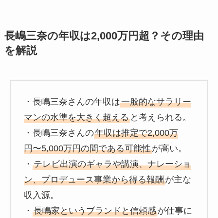
長嶋三奈の年収は2,000万円超？その理由
を解説
・長嶋三奈さんの年収は
一般的なサラリー
マンの水準を大きく超える
と考えられる。
・長嶋三奈さんの
年収は推定で2,000万
円〜5,000万円の間である可能性
が高い。
・
テレビ出演のギャラや講演、ナレーショ
ン、プロデュース事業から得る報酬
が主な
収入源。
・
長嶋家というブランドと信頼感
が仕事に