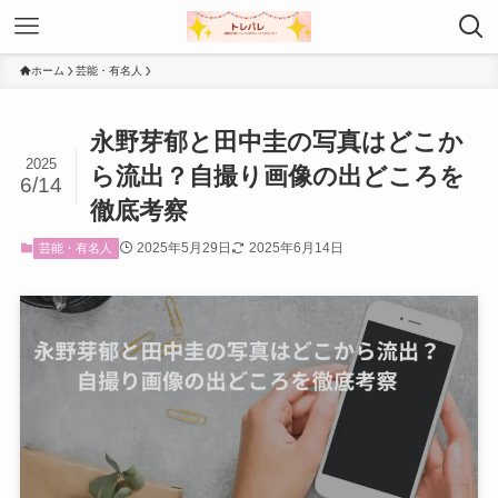
ホーム
芸能・有名人
永野芽郁と田中圭の写真はどこか
2025
ら流出？自撮り画像の出どころを
6/14
徹底考察
2025年5月29日
2025年6月14日
芸能・有名人