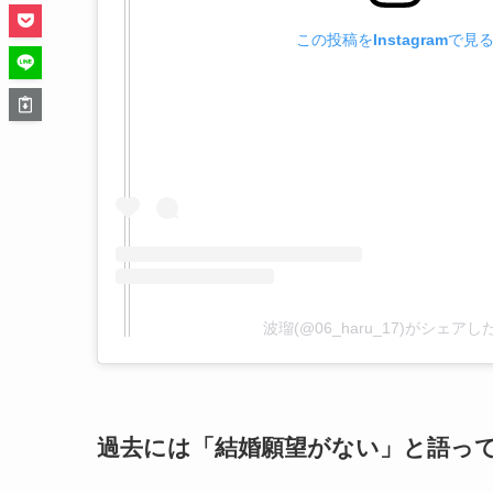
この投稿をInstagramで見
波瑠(@06_haru_17)がシェア
過去には「結婚願望がない」と語っ