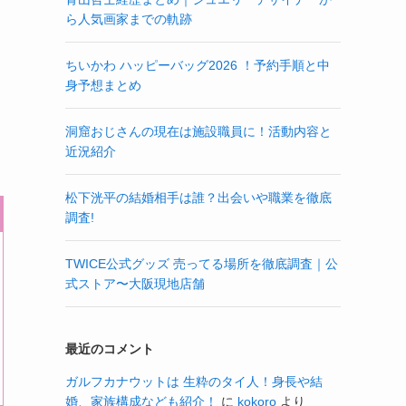
ら人気画家までの軌跡
ちいかわ ハッピーバッグ2026 ！予約手順と中
身予想まとめ
洞窟おじさんの現在は施設職員に！活動内容と
近況紹介
松下洸平の結婚相手は誰？出会いや職業を徹底
調査!
TWICE公式グッズ 売ってる場所を徹底調査｜公
式ストア〜大阪現地店舗
最近のコメント
ガルフカナウットは 生粋のタイ人！身長や結
婚、家族構成なども紹介！
に
kokoro
より